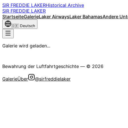
SIR FREDDIE LAKER
Historical Archive
SIR FREDDIE LAKER
Startseite
Galerie
Laker Airways
Laker Bahamas
Andere Un
🇩🇪
Deutsch
Galerie wird geladen...
Die Sir Freddie Laker Historische Gesellschaft
Bewahrung der Luftfahrtgeschichte
— ©
2026
Galerie
Über
@sirfreddielaker