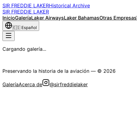
SIR FREDDIE LAKER
Historical Archive
SIR FREDDIE LAKER
Inicio
Galería
Laker Airways
Laker Bahamas
Otras Empresas
🇪🇸
Español
Cargando galería...
La Sociedad Histórica Sir Freddie Laker
Preservando la historia de la aviación
— ©
2026
Galería
Acerca de
@sirfreddielaker