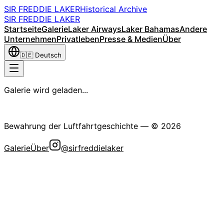
SIR FREDDIE LAKER
Historical Archive
SIR FREDDIE LAKER
Startseite
Galerie
Laker Airways
Laker Bahamas
Andere
Unternehmen
Privatleben
Presse & Medien
Über
🇩🇪
Deutsch
Galerie wird geladen...
Die Sir Freddie Laker Historische Gesellschaft
Bewahrung der Luftfahrtgeschichte
— ©
2026
Galerie
Über
@sirfreddielaker