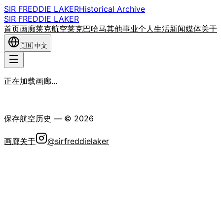
SIR FREDDIE LAKER
Historical Archive
SIR FREDDIE LAKER
首页
画廊
莱克航空
莱克巴哈马
其他事业
个人生活
新闻媒体
关于
🇨🇳
中文
正在加载画廊...
弗雷迪·莱克爵士历史学会
保存航空历史
— ©
2026
画廊
关于
@sirfreddielaker