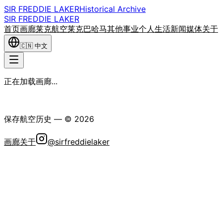
SIR FREDDIE LAKER
Historical Archive
SIR FREDDIE LAKER
首页
画廊
莱克航空
莱克巴哈马
其他事业
个人生活
新闻媒体
关于
🇨🇳
中文
正在加载画廊...
弗雷迪·莱克爵士历史学会
保存航空历史
— ©
2026
画廊
关于
@sirfreddielaker