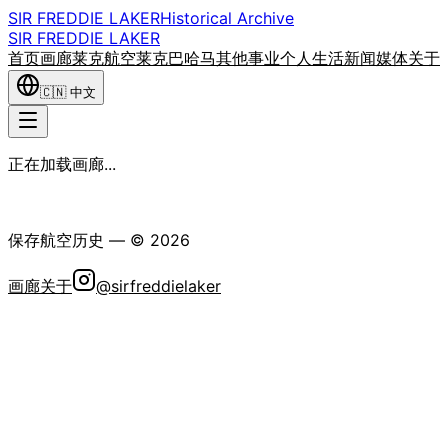
SIR FREDDIE LAKER
Historical Archive
SIR FREDDIE LAKER
首页
画廊
莱克航空
莱克巴哈马
其他事业
个人生活
新闻媒体
关于
🇨🇳
中文
正在加载画廊...
弗雷迪·莱克爵士历史学会
保存航空历史
— ©
2026
画廊
关于
@sirfreddielaker