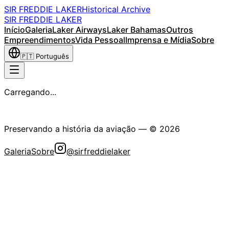
SIR FREDDIE LAKER
Historical Archive
SIR FREDDIE LAKER
Início
Galeria
Laker Airways
Laker Bahamas
Outros
Empreendimentos
Vida Pessoal
Imprensa e Mídia
Sobre
🇵🇹
Português
Carregando...
A Sociedade Histórica Sir Freddie Laker
Preservando a história da aviação
— ©
2026
Galeria
Sobre
@sirfreddielaker