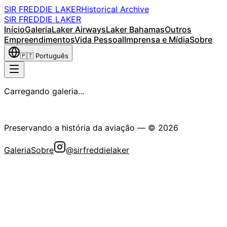
SIR FREDDIE LAKER
Historical Archive
SIR FREDDIE LAKER
Início
Galeria
Laker Airways
Laker Bahamas
Outros
Empreendimentos
Vida Pessoal
Imprensa e Mídia
Sobre
🇵🇹
Português
Carregando galeria...
A Sociedade Histórica Sir Freddie Laker
Preservando a história da aviação
— ©
2026
Galeria
Sobre
@sirfreddielaker