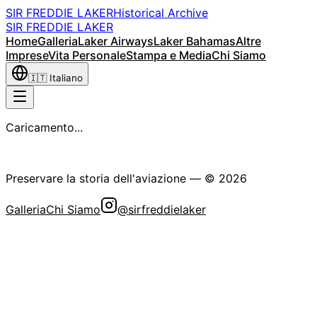
SIR FREDDIE LAKER
Historical Archive
SIR FREDDIE LAKER
Home
Galleria
Laker Airways
Laker Bahamas
Altre
Imprese
Vita Personale
Stampa e Media
Chi Siamo
🇮🇹
Italiano
Caricamento...
La Società Storica Sir Freddie Laker
Preservare la storia dell'aviazione
— ©
2026
Galleria
Chi Siamo
@sirfreddielaker