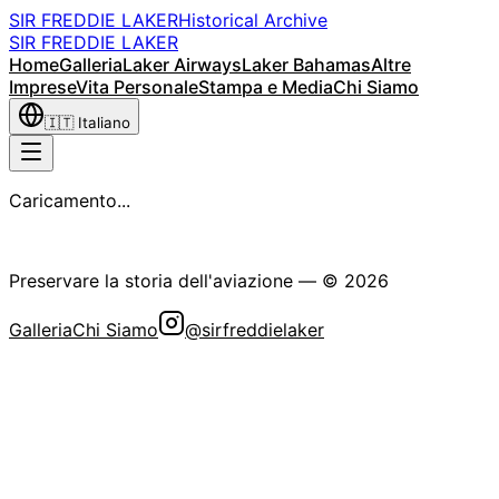
SIR FREDDIE LAKER
Historical Archive
SIR FREDDIE LAKER
Home
Galleria
Laker Airways
Laker Bahamas
Altre
Imprese
Vita Personale
Stampa e Media
Chi Siamo
🇮🇹
Italiano
Caricamento...
La Società Storica Sir Freddie Laker
Preservare la storia dell'aviazione
— ©
2026
Galleria
Chi Siamo
@sirfreddielaker