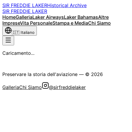
SIR FREDDIE LAKER
Historical Archive
SIR FREDDIE LAKER
Home
Galleria
Laker Airways
Laker Bahamas
Altre
Imprese
Vita Personale
Stampa e Media
Chi Siamo
🇮🇹
Italiano
Caricamento...
La Società Storica Sir Freddie Laker
Preservare la storia dell'aviazione
— ©
2026
Galleria
Chi Siamo
@sirfreddielaker