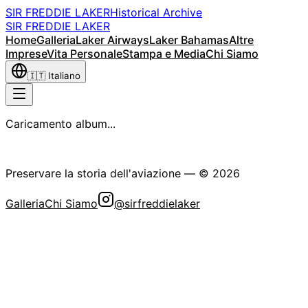
SIR FREDDIE LAKER
Historical Archive
SIR FREDDIE LAKER
Home
Galleria
Laker Airways
Laker Bahamas
Altre
Imprese
Vita Personale
Stampa e Media
Chi Siamo
🇮🇹
Italiano
Caricamento album...
La Società Storica Sir Freddie Laker
Preservare la storia dell'aviazione
— ©
2026
Galleria
Chi Siamo
@sirfreddielaker