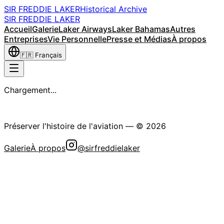
SIR FREDDIE LAKER
Historical Archive
SIR FREDDIE LAKER
Accueil
Galerie
Laker Airways
Laker Bahamas
Autres
Entreprises
Vie Personnelle
Presse et Médias
À propos
🇫🇷
Français
Chargement...
La Société Historique Sir Freddie Laker
Préserver l'histoire de l'aviation
— ©
2026
Galerie
À propos
@sirfreddielaker