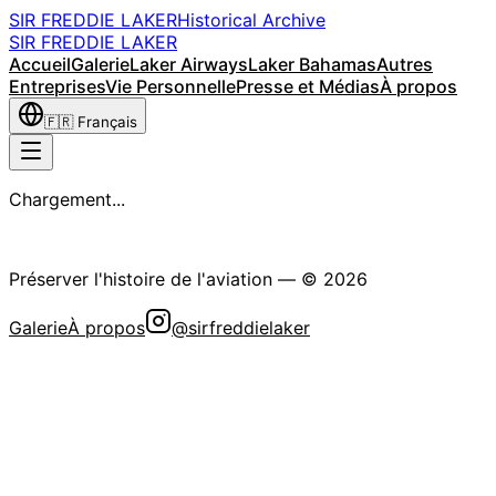
SIR FREDDIE LAKER
Historical Archive
SIR FREDDIE LAKER
Accueil
Galerie
Laker Airways
Laker Bahamas
Autres
Entreprises
Vie Personnelle
Presse et Médias
À propos
🇫🇷
Français
Chargement...
La Société Historique Sir Freddie Laker
Préserver l'histoire de l'aviation
— ©
2026
Galerie
À propos
@sirfreddielaker