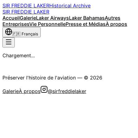
SIR FREDDIE LAKER
Historical Archive
SIR FREDDIE LAKER
Accueil
Galerie
Laker Airways
Laker Bahamas
Autres
Entreprises
Vie Personnelle
Presse et Médias
À propos
🇫🇷
Français
Chargement...
La Société Historique Sir Freddie Laker
Préserver l'histoire de l'aviation
— ©
2026
Galerie
À propos
@sirfreddielaker