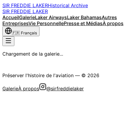
SIR FREDDIE LAKER
Historical Archive
SIR FREDDIE LAKER
Accueil
Galerie
Laker Airways
Laker Bahamas
Autres
Entreprises
Vie Personnelle
Presse et Médias
À propos
🇫🇷
Français
Chargement de la galerie...
La Société Historique Sir Freddie Laker
Préserver l'histoire de l'aviation
— ©
2026
Galerie
À propos
@sirfreddielaker