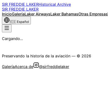
SIR FREDDIE LAKER
Historical Archive
SIR FREDDIE LAKER
Inicio
Galería
Laker Airways
Laker Bahamas
Otras Empresas
🇪🇸
Español
Cargando...
La Sociedad Histórica Sir Freddie Laker
Preservando la historia de la aviación
— ©
2026
Galería
Acerca de
@sirfreddielaker