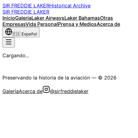
SIR FREDDIE LAKER
Historical Archive
SIR FREDDIE LAKER
Inicio
Galería
Laker Airways
Laker Bahamas
Otras
Empresas
Vida Personal
Prensa y Medios
Acerca de
🇪🇸
Español
Cargando...
La Sociedad Histórica Sir Freddie Laker
Preservando la historia de la aviación
— ©
2026
Galería
Acerca de
@sirfreddielaker