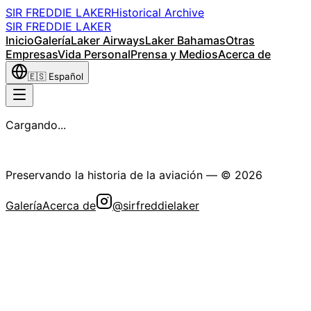
SIR FREDDIE LAKER
Historical Archive
SIR FREDDIE LAKER
Inicio
Galería
Laker Airways
Laker Bahamas
Otras
Empresas
Vida Personal
Prensa y Medios
Acerca de
🇪🇸
Español
Cargando...
La Sociedad Histórica Sir Freddie Laker
Preservando la historia de la aviación
— ©
2026
Galería
Acerca de
@sirfreddielaker