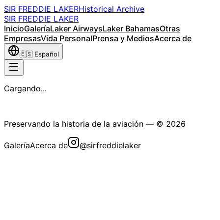
SIR FREDDIE LAKER
Historical Archive
SIR FREDDIE LAKER
Inicio
Galería
Laker Airways
Laker Bahamas
Otras
Empresas
Vida Personal
Prensa y Medios
Acerca de
🇪🇸
Español
Cargando...
La Sociedad Histórica Sir Freddie Laker
Preservando la historia de la aviación
— ©
2026
Galería
Acerca de
@sirfreddielaker