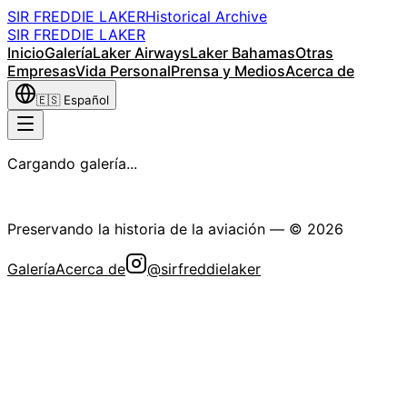
SIR FREDDIE LAKER
Historical Archive
SIR FREDDIE LAKER
Inicio
Galería
Laker Airways
Laker Bahamas
Otras
Empresas
Vida Personal
Prensa y Medios
Acerca de
🇪🇸
Español
Cargando galería...
La Sociedad Histórica Sir Freddie Laker
Preservando la historia de la aviación
— ©
2026
Galería
Acerca de
@sirfreddielaker