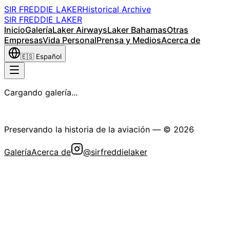
SIR FREDDIE LAKER
Historical Archive
SIR FREDDIE LAKER
Inicio
Galería
Laker Airways
Laker Bahamas
Otras
Empresas
Vida Personal
Prensa y Medios
Acerca de
🇪🇸
Español
Cargando galería...
La Sociedad Histórica Sir Freddie Laker
Preservando la historia de la aviación
— ©
2026
Galería
Acerca de
@sirfreddielaker