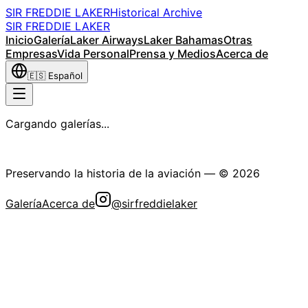
SIR FREDDIE LAKER
Historical Archive
SIR FREDDIE LAKER
Inicio
Galería
Laker Airways
Laker Bahamas
Otras
Empresas
Vida Personal
Prensa y Medios
Acerca de
🇪🇸
Español
Cargando galerías...
La Sociedad Histórica Sir Freddie Laker
Preservando la historia de la aviación
— ©
2026
Galería
Acerca de
@sirfreddielaker