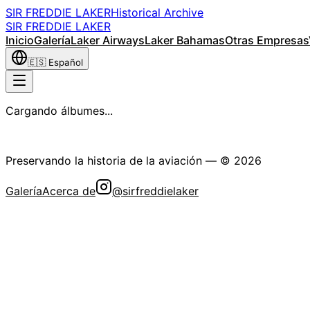
SIR FREDDIE LAKER
Historical Archive
SIR FREDDIE LAKER
Inicio
Galería
Laker Airways
Laker Bahamas
Otras Empresas
🇪🇸
Español
Cargando álbumes...
La Sociedad Histórica Sir Freddie Laker
Preservando la historia de la aviación
— ©
2026
Galería
Acerca de
@sirfreddielaker