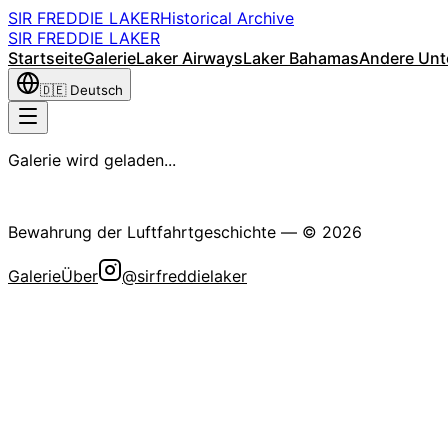
SIR FREDDIE LAKER
Historical Archive
SIR FREDDIE LAKER
Startseite
Galerie
Laker Airways
Laker Bahamas
Andere Un
🇩🇪
Deutsch
Galerie wird geladen...
Die Sir Freddie Laker Historische Gesellschaft
Bewahrung der Luftfahrtgeschichte
— ©
2026
Galerie
Über
@sirfreddielaker