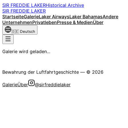
SIR FREDDIE LAKER
Historical Archive
SIR FREDDIE LAKER
Startseite
Galerie
Laker Airways
Laker Bahamas
Andere
Unternehmen
Privatleben
Presse & Medien
Über
🇩🇪
Deutsch
Galerie wird geladen...
Die Sir Freddie Laker Historische Gesellschaft
Bewahrung der Luftfahrtgeschichte
— ©
2026
Galerie
Über
@sirfreddielaker