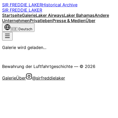
SIR FREDDIE LAKER
Historical Archive
SIR FREDDIE LAKER
Startseite
Galerie
Laker Airways
Laker Bahamas
Andere
Unternehmen
Privatleben
Presse & Medien
Über
🇩🇪
Deutsch
Galerie wird geladen...
Die Sir Freddie Laker Historische Gesellschaft
Bewahrung der Luftfahrtgeschichte
— ©
2026
Galerie
Über
@sirfreddielaker