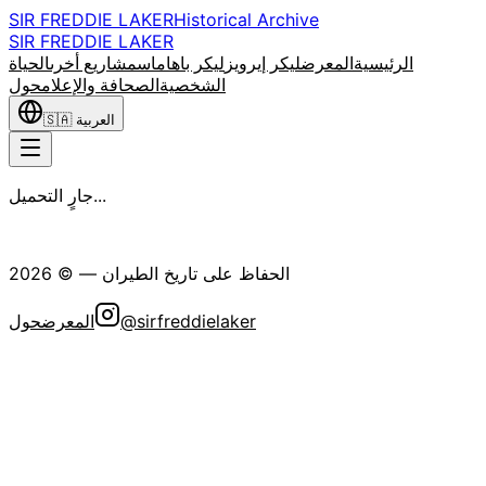
SIR FREDDIE LAKER
Historical Archive
SIR FREDDIE LAKER
الرئيسية
المعرض
ليكر إيرويز
ليكر باهاماس
مشاريع أخرى
الحياة
الشخصية
الصحافة والإعلام
حول
العربية
🇸🇦
جارٍ التحميل...
جمعية السير فريدي ليكر التاريخية
الحفاظ على تاريخ الطيران
— ©
2026
@sirfreddielaker
المعرض
حول