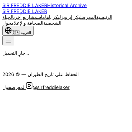
SIR FREDDIE LAKER
Historical Archive
SIR FREDDIE LAKER
الرئيسية
المعرض
ليكر إيرويز
ليكر باهاماس
مشاريع أخرى
الحياة
الشخصية
الصحافة والإعلام
حول
العربية
🇸🇦
جارٍ التحميل...
جمعية السير فريدي ليكر التاريخية
الحفاظ على تاريخ الطيران
— ©
2026
@sirfreddielaker
المعرض
حول