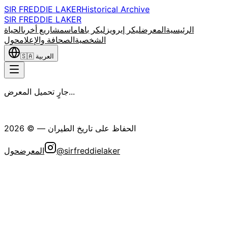
SIR FREDDIE LAKER
Historical Archive
SIR FREDDIE LAKER
الرئيسية
المعرض
ليكر إيرويز
ليكر باهاماس
مشاريع أخرى
الحياة
الشخصية
الصحافة والإعلام
حول
العربية
🇸🇦
جارٍ تحميل المعرض...
جمعية السير فريدي ليكر التاريخية
الحفاظ على تاريخ الطيران
— ©
2026
@sirfreddielaker
المعرض
حول